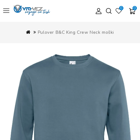
0
0
Pulover B&C King Crew Neck moški