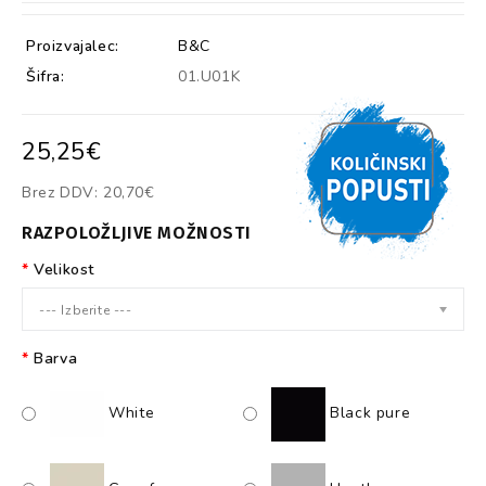
Proizvajalec:
B&C
Šifra:
01.U01K
25,25€
Brez DDV:
20,70€
RAZPOLOŽLJIVE MOŽNOSTI
Velikost
--- Izberite ---
Barva
White
Black pure