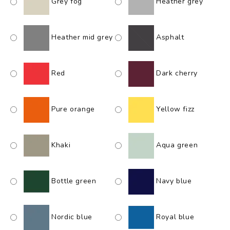
Grey fog
Heather grey
Heather mid grey
Asphalt
Red
Dark cherry
Pure orange
Yellow fizz
Khaki
Aqua green
Bottle green
Navy blue
Nordic blue
Royal blue