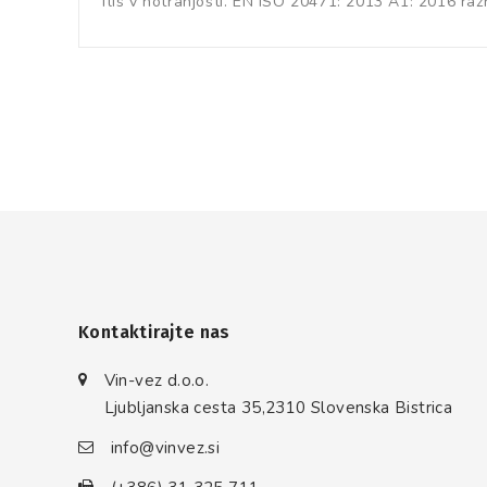
flis v notranjosti. EN ISO 20471: 2013 A1: 2016 raz
Kontaktirajte nas
Vin-vez d.o.o.
Ljubljanska cesta 35,2310 Slovenska Bistrica
info@vinvez.si