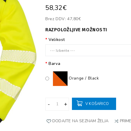
58,32€
Brez DDV:
47,80€
RAZPOLOŽLJIVE MOŽNOSTI
Velikost
--- Izberite ---
Barva
Orange / Black
V KOŠARICO
DODAJTE NA SEZNAM ŽELJA
PRIME