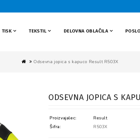
TISK
TEKSTIL
DELOVNA OBLAČILA
POSLO
Odsevna jopica s kapuco Result R503X
ODSEVNA JOPICA S KAP
Proizvajalec:
Result
Šifra:
R503X