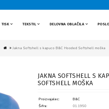
TISK
TEKSTIL
DELOVNA OBLAČILA
POSLO
Jakna Softshell s kapuco B&C Hooded Softshell moška
JAKNA SOFTSHELL S K
SOFTSHELL MOŠKA
Proizvajalec:
B&C
Šifra:
01.1950