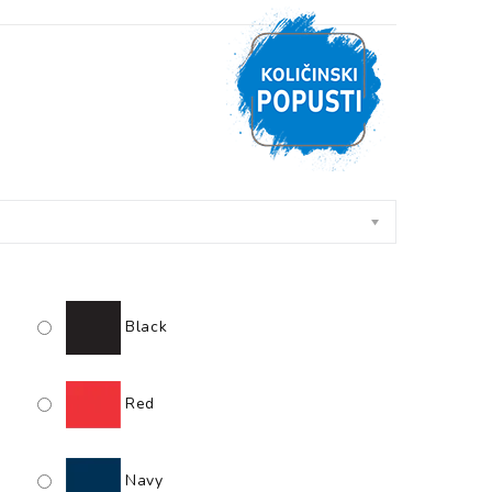
Black
Red
Navy