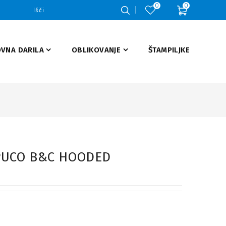
0
0
VNA DARILA
OBLIKOVANJE
ŠTAMPILJKE
APUCO B&C HOODED